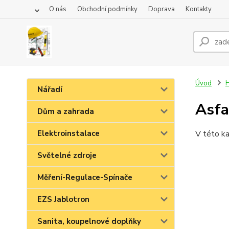
O nás
Obchodní podmínky
Doprava
Kontakty
Úvod
H
Nářadí
Asfa
Dům a zahrada
Elektroinstalace
V této ka
Světelné zdroje
Měření-Regulace-Spínače
EZS Jablotron
Sanita, koupelnové doplňky