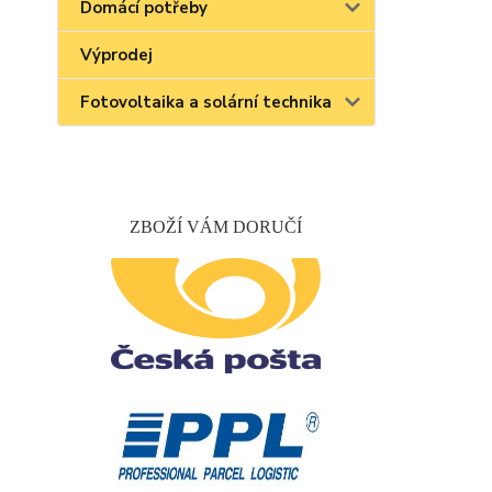
Domácí potřeby
Výprodej
Fotovoltaika a solární technika
ZBOŽÍ VÁM DORUČÍ